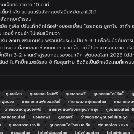
ดเจ็บที่ยาวกว่า 10 นาที
เต็มกำลัง แต่แนวรับอังกฤษยังยืนหยัดเอาไว้ได้
าอังกฤษเข้ารอบ
 โธมัส ทูเคิล ปรับแท็กติกได้อย่างยอดเยี่ยม โดยถอด บูกาโย่ ซาก้
 เอซรี่ คอนซ่า ไปเล่นแบ็กขวา
ิร์น ลงมาเสริมเกมรับ พร้อมปรับระบบเป็น 5-3-1 เพื่อรับมือกับการ
าใส่อย่างต่อเนื่องตลอดช่วงทดเวลาบาดเจ็บ แต่ก็ไม่สามารถเจาะแนวร
กซิโก 3-2 ผ่านเข้าสู่รอบก่อนรองชนะเลิศ ฟุตบอลโลก 2026 ได้สำเ
ลันด์ ในศึกบิ๊กแมตช์รอบ 8 ทีมสุดท้าย ซึ่งถือเป็นอีกหนึ่งเกมที่แ
ดูบอลโลก
ดูบอลออนไลน์ฟรี
ดูบอลสดฟรี
ดูบอลออนไลน์วันนี้
ด
ดฟุตบอล
ถ่ายทอดสดฟุตบอลวันนี้
ถ่ายทอดสดฟุตบอลโลก
ถ่ายทอดสดฟ
ถ่ายทอดสดฟุตบอลฟรี
ถ่ายทอดสดฟุตบอลคุณภาพสูง
ดูบอลออนไลน์ H
บอลสดออนไลน์
บอลสดฟรี
ดูบอลฟรี
ถ่ายทอดสดฟุตบอลไม่มีสะดุด
ม
ดูบอลสดรอบ 16 ทีม
ดูบอลออนไลน์รอบ 16 ทีม
ฟุตบอลโลก 2026
ลก
ข่าวบอลโลก
ไฮไลท์ฟุตบอลโลก
ไฮไลท์บอลโลก
ไฮไลท์ฟุตบอล