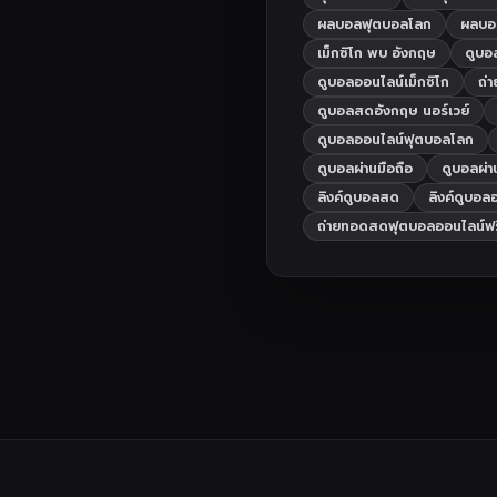
ผลบอลฟุตบอลโลก
ผลบอ
เม็กซิโก พบ อังกฤษ
ดูบอ
ดูบอลออนไลน์เม็กซิโก
ถ่
ดูบอลสดอังกฤษ นอร์เวย์
ดูบอลออนไลน์ฟุตบอลโลก
ดูบอลผ่านมือถือ
ดูบอลผ่
ลิงค์ดูบอลสด
ลิงค์ดูบอล
ถ่ายทอดสดฟุตบอลออนไลน์ฟร