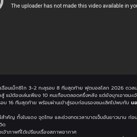
ฉือนเม็กซิโก 3-2 ทะลุรอบ 8 ทีมสุดท้าย ฟุตบอลโลก 2026 ดวลนอ
กสู้ แม้ต้องเล่นเพียง 10 คนเกือบตลอดครึ่งหลัง แต่ยังบุกเอาชนะเ
บ 16 ทีมสุดท้าย พร้อมผ่านเข้าสู่รอบก่อนรองชนะเลิศไปพบกับ
นอ
ณ์สำคัญ ทั้งใบแดง จุดโทษ และช่วงทดเวลาบาดเจ็บอันยาวนาน ก่อนท
วิด
มือเจ้าภาพที่ได้เปรียบเรื่องสภาพอากาศ