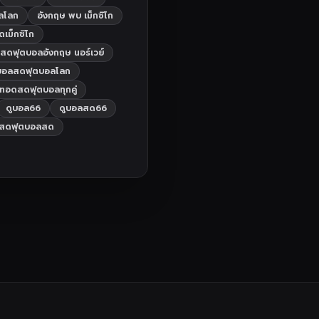
ลโลก
อังกฤษ พบ เม็กซิโก
เม็กซิโก
สดฟุตบอลอังกฤษ นอร์เวย์
บอลสดฟุตบอลโลก
ยทอดสดฟุตบอลทุกคู่
ดูบอล66
ดูบอลสด66
ดสดฟุตบอลสด