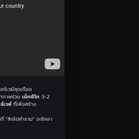
ร์เวย์สุดเดือด
จ้าภาพร่วม
เม็กซิโก
3-2
ร์เวย์
ที่เพิ่งสร้าง
ี่ "สิงโตคำราม" จะรักษา