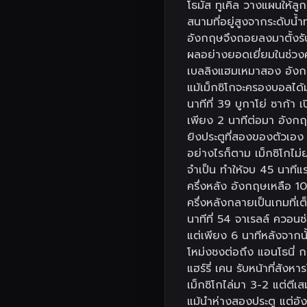
โธมัส ทูเคิล วางแผนให้ลู
สนามที่อยู่สูงจากระดับน้
อังกฤษจึงถอยลงมาตั้งรับเ
ผลอย่างยอดเยี่ยมในช่วงค
เบลลิงแฮมเหมาสอง อัง
แม้เม็กซิโกจะครองบอลได้
นาทีที่ 39 บูกาโย่ ซาก้า
เพียง 2 นาทีต่อมา อังก
ยิงประตูที่สองของตัวเอ
อย่างไรก็ตาม เม็กซิโกไม
จำเป็น ทำให้จบ 45 นาทีแ
ครึ่งหลัง อังกฤษเหลือ 10
ครึ่งหลังกลายเป็นเกมที่
นาทีที่ 54 จาเรลล์ ควอน
แต่เพียง 6 นาทีหลังจากน
โหม่งชงต่อถึง แอนโธนี่ ก
แฮร์รี่ เคน รับหน้าที่สัง
เม็กซิโกไล่มา 3-2 แต่ตีเส
แม้นำห่างสองประตู แต่อั