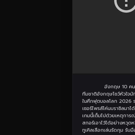
อังกฤษ 10 คนเ
ทีมชาติอังกฤษโชว์หัวใจนั
ในศึกฟุตบอลโลก 2026 รอ
เซอร์ไพรส์โค่นบราซิลมาได้
เกมนี้เต็มไปด้วยเหตุการ
สกอร์เอาไว้ได้อย่างหวุดห
ทูเคิลเลือกเล่นรัดกุม รับ