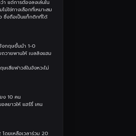
กว่า แต่การต้องลงเล่นใน
ไม่ใช่ทางเลือกที่เหมาะสม
ึ่งถือเป็นแท็กติกที่ได้
งอังกฤษขึ้นนำ 1-0
่ายถวายพานให้ เบลลิงแฮม
ฤษเสียฟาวล์ในจังหวะไม่
พียง 10 คน
ลยาวให้ แฮร์รี่ เคน
-2 โดยเหลือเวลาร่วม 20